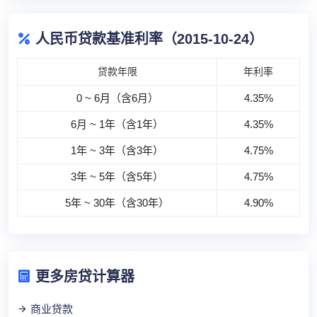
人民币贷款基准利率（2015-10-24）
贷款年限
年利率
0 ~ 6月（含6月）
4.35%
6月 ~ 1年（含1年）
4.35%
1年 ~ 3年（含3年）
4.75%
3年 ~ 5年（含5年）
4.75%
5年 ~ 30年（含30年）
4.90%
更多房贷计算器
商业贷款