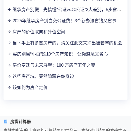
继承房产别慌！先搞懂“公证vs非公证”3大差别，5步省下几千块
2025年继承房产别白交公证费！3个新办法省钱又省事
房产的价值取向和升值空间
当下手上有多套房产的，请关注此文来冲出被套牢的机会
买房别当“小白”这10个房产知识，让你避坑又省心
房价变迁与未来展望：180 万房产五年之变
这些房产坑，竟然隐藏在你身边
该如何为房产定价
房贷计算器
本站中所有的计算器的计算结果仅供参考，本站对此结果的准确性不