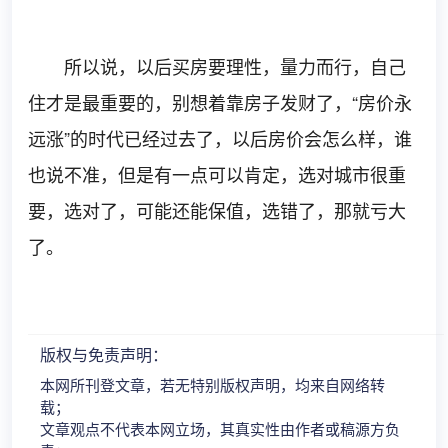
所以说，以后买房要理性，量力而行，自己
住才是最重要的，别想着靠房子发财了，“房价永
远涨”的时代已经过去了，以后房价会怎么样，谁
也说不准，但是有一点可以肯定，选对城市很重
要，选对了，可能还能保值，选错了，那就亏大
了。
版权与免责声明：
本网所刊登文章，若无特别版权声明，均来自网络转
载；
文章观点不代表本网立场，其真实性由作者或稿源方负