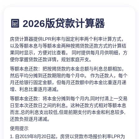
2026版贷款计算器
房贷计算器提供LPR利率与固定利率两个利率计算方式，
以及等额本息与等额本金两种按揭贷款还款方式的计算结
果同时显示，方便对比查看。 同时提供每月月供明细，方
便你掌握贷款还款详情，规划家庭开支。
等额本息还款：把按揭贷款的本金总额与利息总额相加，
然后平均分摊到还款期限的每个月中。 作为还款人，每个
月还给银行固定金额，但每月还款额中的本金比重逐月递
增、利息比重逐月递减。
等额本金还款：将本金分摊到每个月内,同时付清上一交易
日至本次还款日之间的利息。这种还款方式相对等额本息
而言,总的利息支出较低,但是前期支付的本金和利息较多,
还款负担逐月递减。
使用提示
1. 自2019年8月20日起，房贷以贷款市场报价利率LPR为