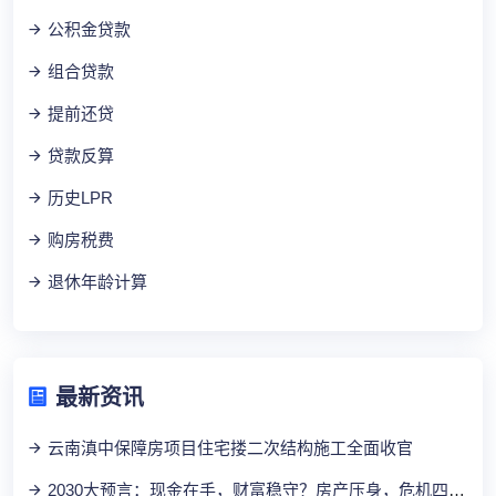
公积金贷款
组合贷款
提前还贷
贷款反算
历史LPR
购房税费
退休年龄计算
最新资讯
云南滇中保障房项目住宅搂二次结构施工全面收官
2030大预言：现金在手，财富稳守？房产压身，危机四伏？