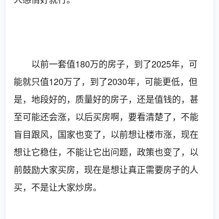
以前一套值180万的房子，到了2025年，可
能就只值120万了，到了2030年，可能更低，但
是，地段好的，质量好的房子，还是值钱的，甚
至可能还会涨，以后买房啊，要看清楚了，不能
盲目跟风，国家也变了，以前想让楼市涨，现在
想让它稳住，不能让它出问题，政策也变了，以
前鼓励大家买房，现在是想让真正需要房子的人
买，不是让大家炒房。