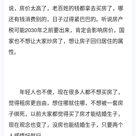
说，房价太高了，老百姓的钱都拿去买房了，哪
还有钱消费别的，日子过得紧巴巴的。听说房产
税可能2030年之前要出来，肯定会影响房价，国
家也不想让大家炒房了，想让房子回归居住的属
性。
年轻人也不傻，现在很多人都不想买房了，
觉得租房更自由，想住哪就住哪，不想被一套房
子绑死，以前大家都觉得买了房才能结婚生子，
现在观念也变了，没房也能结婚生子，只要两个
人感情好就行。