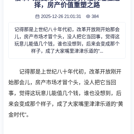
择，房产价值重塑之路
2025-12-26 21:01:31
384
记得那是上世纪八十年代初，改革开放刚开始那会
儿，房产市场才冒个头，没人把它当回事，觉得这
玩意儿能值几个钱，谁也没想到，后来会变成那个
样子，成了大家嘴里津津乐道的“...
记得那是上世纪八十年代初，改革开放刚开
始那会儿，房产市场才冒个头，没人把它当回
事，觉得这玩意儿能值几个钱，谁也没想到，后
来会变成那个样子，成了大家嘴里津津乐道的“黄
金时代”。