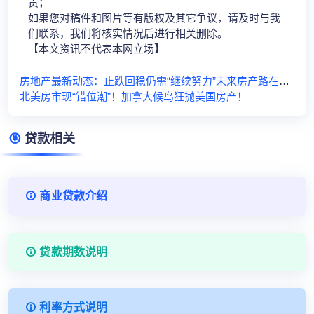
责；
如果您对稿件和图片等有版权及其它争议，请及时与我
们联系，我们将核实情况后进行相关删除。
【本文资讯不代表本网立场】
房地产最新动态：止跌回稳仍需“继续努力”未来房产路在何方?
北美房市现“错位潮”！加拿大候鸟狂抛美国房产！
贷款相关
商业贷款介绍
贷款期数说明
利率方式说明