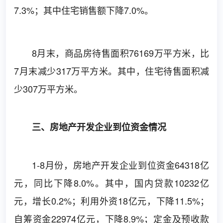
7.3%；其中住宅销售额下降7.0%。
8月末，商品房待售面积76169万平方米，比
7月末减少317万平方米。其中，住宅待售面积减
少307万平方米。
三、房地产开发企业到位资金情况
1-8月份，房地产开发企业到位资金64318亿
元，同比下降8.0%。其中，国内贷款10232亿
元，增长0.2%；利用外资18亿元，下降11.5%；
自筹资金22974亿元，下降8.9%；定金及预收款