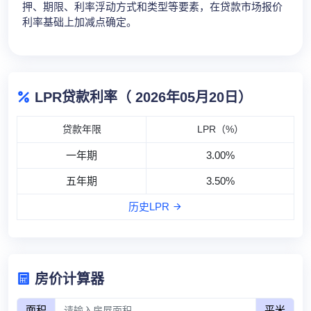
押、期限、利率浮动方式和类型等要素，在贷款市场报价
利率基础上加减点确定。
LPR贷款利率（ 2026年05月20日）
贷款年限
LPR（%）
一年期
3.00%
五年期
3.50%
历史LPR
房价计算器
面积
平米