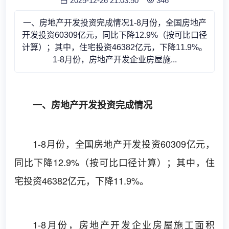
2025-12-26 21:03:50
346
一、房地产开发投资完成情况1-8月份，全国房地产
开发投资60309亿元，同比下降12.9%（按可比口径
计算）；其中，住宅投资46382亿元，下降11.9%。
1-8月份，房地产开发企业房屋施...
一、房地产开发投资完成情况
1-8月份，全国房地产开发投资60309亿元，
同比下降12.9%（按可比口径计算）；其中，住
宅投资46382亿元，下降11.9%。
1-8月份，房地产开发企业房屋施工面积