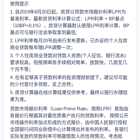
使用提示
1. 自2019年8月20日起，房贷以贷款市场报价利率LPR为
基准利率，最新房贷利率计算公式：LPR利率 + BP基点
（10BP=0.1%），房贷计算器默认使用LPR利率计算，BP
基点可与银行洽谈争取拿到最低;
2. LPR利率每月20号由央行发布更新，已办妥的个人住房
商业贷款每年随LPR调整一次；
3. 个人住房商业贷款对贷款人资质(个人征信、银行流水)
要求较高，但按揭审批手续相对简单，放款快，几周至几
个月不等；
4. 在有足够高于贷款利率的投资理财前提下，建议尽可能
的少付首付多贷款，反之亦然；
5. 房贷计算器在线计算结果仅供参考，最终以银行办理结
果为准。
贷款市场报价利率（Loan Prime Rate，简称LPR）是指由
各报价行根据其对最优质客户执行的贷款利率， 按照公开
市场操作利率加点形成的方式报价，由中国人民银行授权
全国银行间同业拆借中心计算得出并发布的利率。 各银行
实际发放的贷款利率可根据借款人的信用情况，考虑抵