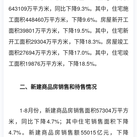
643109万平方米，同比下降9.3%。其中，住宅施
工面积448460万平方米，下降9.6%。房屋新开工
面积39801万平方米，下降19.5%。其中，住宅新
开工面积29304万平方米，下降18.3%。房屋竣工
面积27694万平方米，下降17.0%。其中，住宅竣
工面积19876万平方米，下降18.5%。
二、新建商品房销售和待售情况
1-8月份，新建商品房销售面积57304万平方
米，同比下降4.7%；其中住宅销售面积下降
4.7%。新建商品房销售额55015亿元，下降